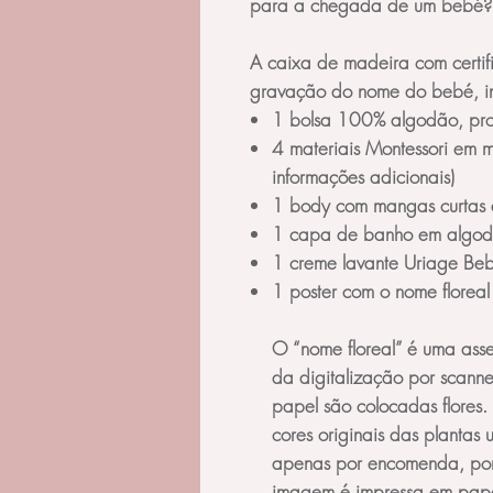
para a chegada de um bebé?
A caixa de madeira com certif
gravação do nome do bebé, in
1 bolsa 100% algodão, pro
4 materiais Montessori em m
informações adicionais)
1 body com mangas curtas 
1 capa de banho em algod
1 creme lavante Uriage Be
1 poster com o nome florea
O “nome floreal” é uma asse
da digitalização por scann
papel são colocadas flores
cores originais das plantas 
apenas por encomenda, por 
imagem é impressa em papel