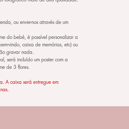
transferência de mã
coordenação das mão
motoras finas.
enda, ou envie-nos através de um
Idade: 6 a 12 meses
BLOCO DE ENCAIX
e do bebé, é possível personalizar a
PALMAR
bem-vindo, caixa de memórias, etc) ou
O objetivo desse ma
não gravar nada.
perfeição o cilind
al, será incluído um poster com a
tempo o o aperto co
e de 3 flores.
precisamente com a
pinça, manipulando
que consiste em usa
a. A caixa será entregue em
agarrar ou apertar 
nas.
para preparar a crian
Recomendado a part
Recomenda-se usá-l
adulto.