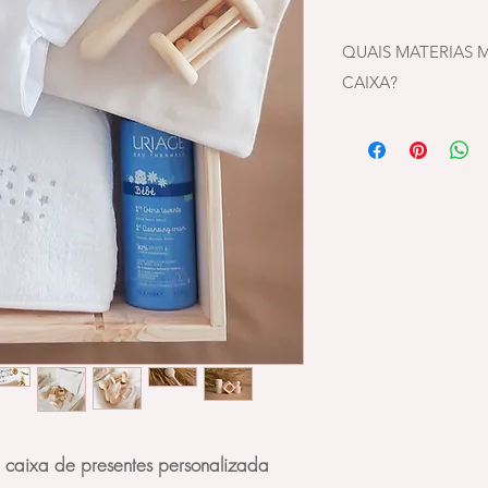
QUAIS MATERIAS 
CAIXA?
Os 4 materiais Mont
madeira de tília e 
100% natural. Cada 
capacidades e habil
estojo 100% algodã
explicação das func
idade adapta para i
acompanhando assim
do bebé.
CHOCALHO
O chocalho melhora 
enquanto os bebés 
abrir o chocalho e t
diferentes sons.
caixa de presentes personalizada
O produto adapta-s