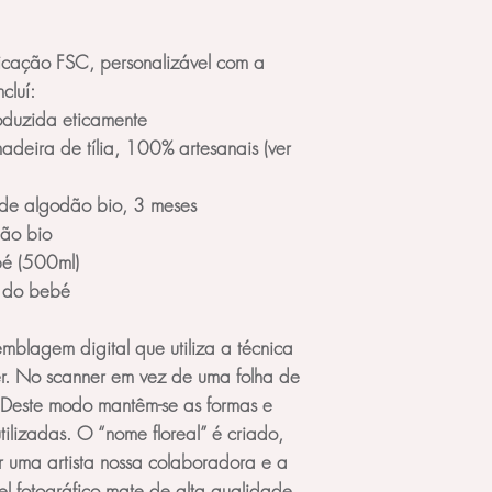
desenvolva o tacto.
Recomendado a part
icação FSC, personalizável com a
cluí:
ROCA RODARI
duzida eticamente
Quando o bebé agar
objecto e consegue 
adeira de tília, 100% artesanais (ver
3 meses, podemos in
O bebé descobre que
de algodão bio, 3 meses
mãos está relacion
ão bio
que ele está a ver.
bé (500ml)
uma coordenação ent
sentido e vendo qu
l do bebé
roca se refletem em 
agradável e incomo
mblagem digital que utiliza a técnica
Recomendado a part
er. No scanner em vez de uma folha de
. Deste modo mantêm-se as formas e
DISCOS INTERCO
utilizadas. O “nome floreal” é criado,
Os Discos Intercone
partir dos 6 meses a
uma artista nossa colaboradora e a
livremente o seu m
 fotográfico mate de alta qualidade.