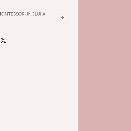
MONTESSORI INCLUI A
essori são feitos à mão com
acabamento com óleo de linhaça
material estimula diferentes
idades. O kit inclui também um
o, produzido eticamente e uma
ionalidades de cada objecto e a
ntroduzir cada material,
 todo o primeiro ano de vida
as habilidades motoras finas
sacodem o brinquedo. É possível
rocar o conteúdo para criar
e à mão do bebé para que