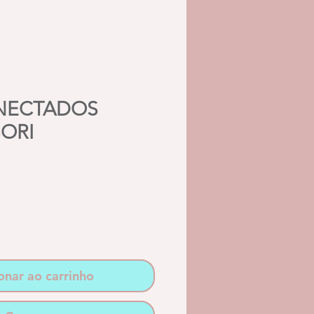
NECTADOS
ORI
Preço
promocional
onar ao carrinho