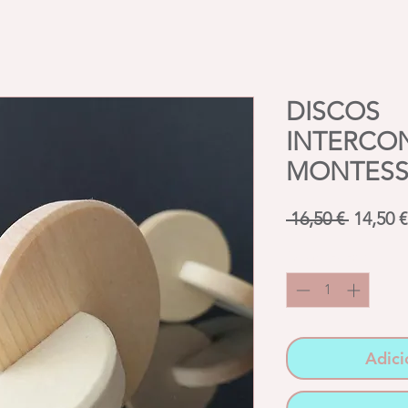
DISCOS
INTERCO
MONTESS
Preço
 16,50 € 
14,50 €
normal
Quantidade
*
Adici