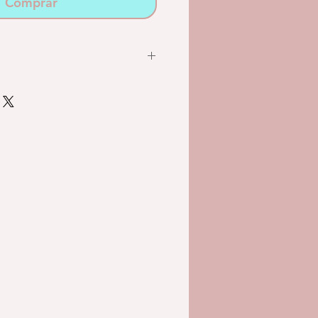
Comprar
om muita atenção e fizemos
 a resistência, qualidade e
smo. Contudo, sendo os nossos
com materiais sustentáveis e
és, a durabilidade destes tipos
comparável àquela dos
ico ou de outros materiais que
 Por esse motivo,
recomendamos
ivamente sobre um tapete ou
s, para amortecer possíveis