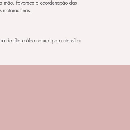
 a mão. Favorece a coordenação das
 motoras finas.
 de tília e óleo natural para utensílios