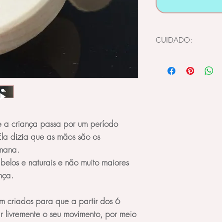
CUIDADO:
Testámos o artigo c
testes para verificar
durabilidade do me
artigos construídos 
seguros para os beb
de materiais não é 
e a criança passa por um período
brinquedos de plást
Ela dizia que as mãos são os
não são ecológicos.
a utilização exclus
umana.
tapete de atividade
belos e naturais e não muito maiores
golpes
.
nça.
m criados para que a partir dos 6
r livremente o seu movimento, por meio